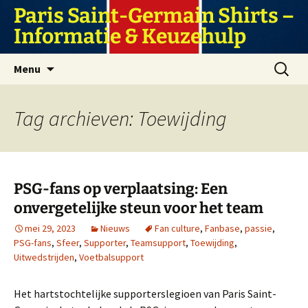
Ga
Paris Saint-Germain Shirts –
naar
Informatie & Keuzehulp
de
inhoud
Zoeken
Menu
naar:
Tag archieven: Toewijding
PSG-fans op verplaatsing: Een
onvergetelijke steun voor het team
mei 29, 2023
Nieuws
Fan culture
,
Fanbase
,
passie
,
PSG-fans
,
Sfeer
,
Supporter
,
Teamsupport
,
Toewijding
,
Uitwedstrijden
,
Voetbalsupport
Het hartstochtelijke supporterslegioen van Paris Saint-