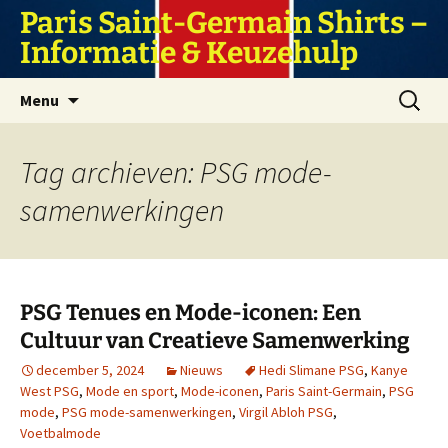
Ga
Paris Saint-Germain Shirts –
naar
Informatie & Keuzehulp
de
inhoud
Zoeken
Menu
naar:
Tag archieven: PSG mode-
samenwerkingen
PSG Tenues en Mode-iconen: Een
Cultuur van Creatieve Samenwerking
december 5, 2024
Nieuws
Hedi Slimane PSG
,
Kanye
West PSG
,
Mode en sport
,
Mode-iconen
,
Paris Saint-Germain
,
PSG
mode
,
PSG mode-samenwerkingen
,
Virgil Abloh PSG
,
Voetbalmode