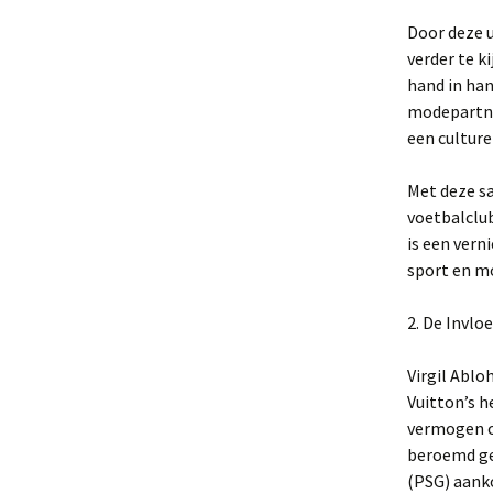
Door deze u
verder te k
hand in han
modepartner
een culture
Met deze s
voetbalclub
is een vern
sport en m
2. De Invlo
Virgil Ablo
Vuitton’s h
vermogen o
beroemd ge
(PSG) aanko