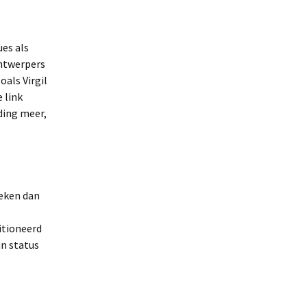
ues als
ntwerpers
als Virgil
 link
ding meer,
reken dan
itioneerd
un status