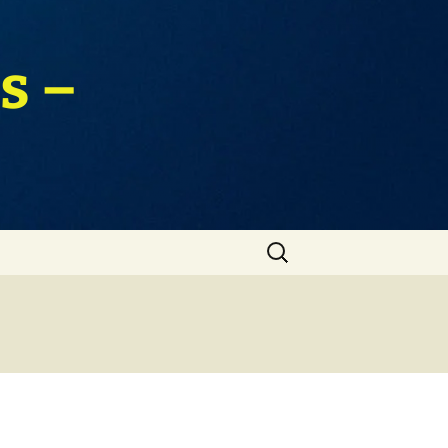
s –
Zoeken
naar: