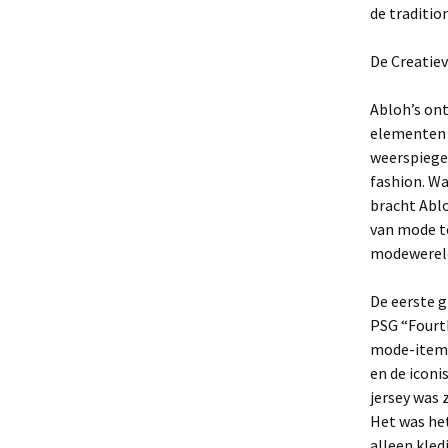
de traditio
De Creatie
Abloh’s ont
elementen 
weerspiege
fashion. Wa
bracht Abl
van mode te
modewereld
De eerste g
PSG “Fourth
mode-item. 
en de iconi
jersey was
Het was he
alleen kled