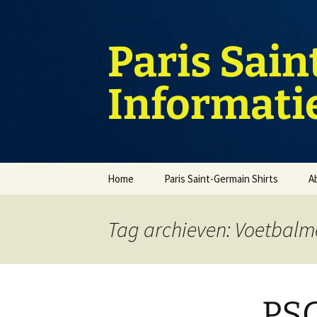
Ga
naar
de
Paris Sain
inhoud
Informati
Home
Paris Saint-Germain Shirts
A
Tag archieven: Voetbal
PSG