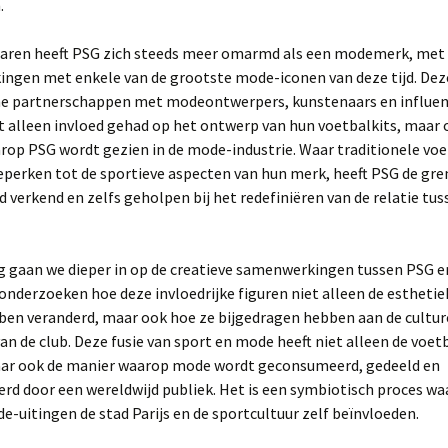
.
 jaren heeft PSG zich steeds meer omarmd als een modemerk, met
ngen met enkele van de grootste mode-iconen van deze tijd. Dez
he partnerschappen met modeontwerpers, kunstenaars en influen
 alleen invloed gehad op het ontwerp van hun voetbalkits, maar 
rop PSG wordt gezien in de mode-industrie. Waar traditionele vo
eperken tot de sportieve aspecten van hun merk, heeft PSG de gre
verkend en zelfs geholpen bij het redefiniëren van de relatie tu
og gaan we dieper in op de creatieve samenwerkingen tussen PSG 
onderzoeken hoe deze invloedrijke figuren niet alleen de esthetie
ben veranderd, maar ook hoe ze bijgedragen hebben aan de cultur
an de club. Deze fusie van sport en mode heeft niet alleen de voe
maar ook de manier waarop mode wordt geconsumeerd, gedeeld en
rd door een wereldwijd publiek. Het is een symbiotisch proces wa
de-uitingen de stad Parijs en de sportcultuur zelf beïnvloeden.