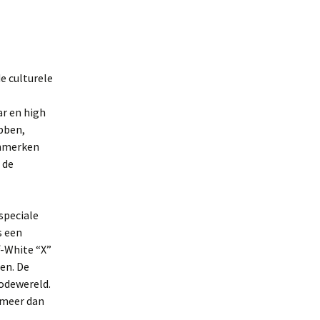
e culturele
ar en high
ebben,
nmerken
 de
speciale
s een
f-White “X”
den. De
odewereld.
 meer dan