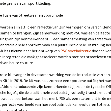
nele grenzen van sportkleding.
ve Fusie van Streetwear en Sportmode
werpen zijn altijd een reflectie van zijn vermogen om verschillend
samen te brengen. Zijn samenwerking met PSG was een perfecte
ling van zijn kenmerkende stijl: een samensmelting van streetwe
ar traditionele sportkits vaak een puur functionele uitstraling h
oh iets nieuws naar het ontwerp van
PSG voetbaltenue
door de ke
 integreren die vaak geassocieerd worden met het straatleven en
 van haute couture.
rote blikvanger in deze samenwerking was de introductie van een 
 Kit” in 2019. De kit was niet zomaar een sportieve outfit; het wa
Abloh introduceerde zijn kenmerkende stijl, zoals de typische Of
sche logo’s, die de traditionele voetbalstijl volledig transformeer
 zowel een eerbetoon aan het merk PSG als een statement in de m
t perfecte voorbeeld van hoe voetbalmode kan evolueren tot iets
ing voor atleten.