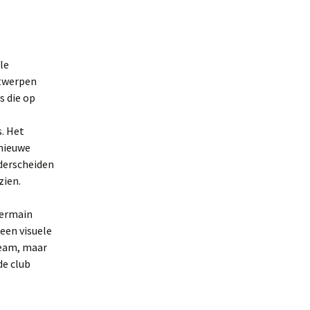
le
ntwerpen
s die op
. Het
 nieuwe
nderscheiden
zien.
Germain
een visuele
tteam, maar
de club