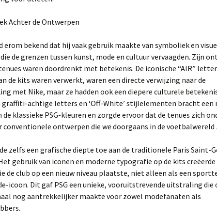
ek Achter de Ontwerpen
d erom bekend dat hij vaak gebruik maakte van symboliek en visue
die de grenzen tussen kunst, mode en cultuur vervaagden. Zijn o
tenues waren doordrenkt met betekenis. De iconische “AIR” letter
 de kits waren verwerkt, waren een directe verwijzing naar de
ng met Nike, maar ze hadden ook een diepere culturele betekenis
 graffiti-achtige letters en ‘Off-White’ stijlelementen bracht een
 de klassieke PSG-kleuren en zorgde ervoor dat de tenues zich o
r conventionele ontwerpen die we doorgaans in de voetbalwereld 
e zelfs een grafische diepte toe aan de traditionele Paris Saint-
et gebruik van iconen en moderne typografie op de kits creëerde 
die de club op een nieuw niveau plaatste, niet alleen als een spor
e-icoon. Dit gaf PSG een unieke, vooruitstrevende uitstraling die 
naal nog aantrekkelijker maakte voor zowel modefanaten als
bbers.