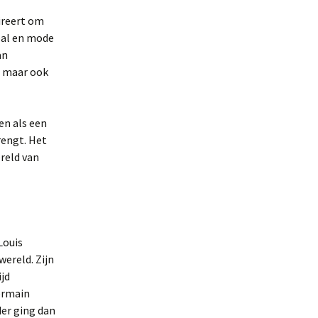
ireert om
tbal en mode
an
, maar ook
en als een
rengt. Het
ereld van
Louis
ereld. Zijn
jd
ermain
der ging dan