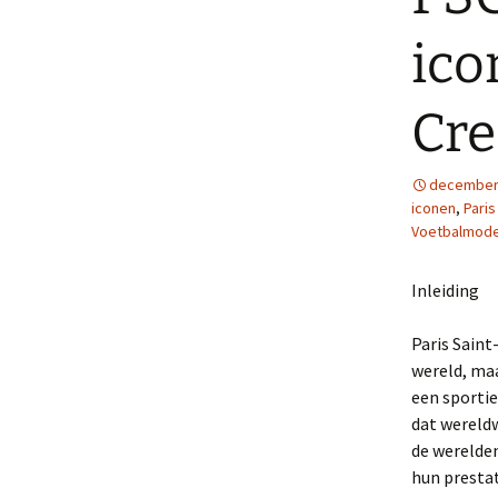
ico
Cre
december 
iconen
,
Paris
Voetbalmod
Inleiding
Paris Saint
wereld, maa
een sportie
dat wereldw
de werelden
hun prestat