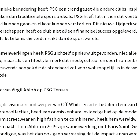
nieke benadering heeft PSG een trend gezet die andere clubs insp
ijken dan traditionele sponsordeals. PSG heeft laten zien dat voe
d kunnen gaan en elkaar kunnen versterken. Dit nieuwe tijdperk v
schappen heeft de club niet alleen financieel succes opgeleverd
le betekenis die verder reikt dan de sportwereld.
amenwerkingen heeft PSG zichzelf opnieuw uitgevonden, niet alle
, maar als een lifestyle-merk dat mode, cultuur en sport samenb
ieuwende aanpak die de standaard zet voor wat mogelijk is in de w
ode.
ed van Virgil Abloh op PSG Tenues
h, de visionaire ontwerper van Off-White en artistiek directeur van 
erencollecties, heeft een onmiskenbare invloed gehad op de modew
m streetwear en high fashion te combineren, heeft hem wereldwi
maakt. Toen Abloh in 2019 zijn samenwerking met Paris Saint-G
ndigde, was het dan ook geen verrassing dat de impact ervan ver