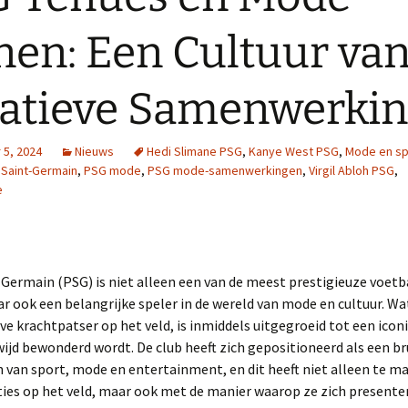
nen: Een Cultuur va
atieve Samenwerki
5, 2024
Nieuws
Hedi Slimane PSG
,
Kanye West PSG
,
Mode en sp
 Saint-Germain
,
PSG mode
,
PSG mode-samenwerkingen
,
Virgil Abloh PSG
,
e
-Germain (PSG) is niet alleen een van de meest prestigieuze voetb
r ook een belangrijke speler in de wereld van mode en cultuur. Wa
ve krachtpatser op het veld, is inmiddels uitgegroeid tot een ico
ijd bewonderd wordt. De club heeft zich gepositioneerd als een b
 van sport, mode en entertainment, en dit heeft niet alleen te 
ies op het veld, maar ook met de manier waarop ze zich presente