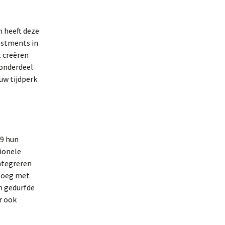
 heeft deze
estments in
t creëren
 onderdeel
uw tijdperk
89 hun
tionele
ntegreren
sloeg met
n gedurfde
r ook