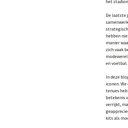
het stadion
De laatste
samenwerki
strategisc
hebben niet
manier waa
zich vaak b
modewereld 
en voetbal.
In deze bl
iconen. We 
tenues heb
betekenis v
verrijkt, 
geappreciee
kits als mo