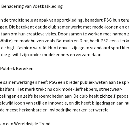
 Benadering van Voetbalkleding
an de traditionele aanpak van sportkleding, benadert PSG hun ten
gen. Dit betekent dat de club samenwerkt met mode-iconen en o
taan om hun creatieve visies. Door samen te werken met namen zo
White) en modehuizen zoals Balmain en Dior, heeft PSG een sterke
de high-fashion wereld. Hun tenues zijn geen standaard sportkle
 die gewild zijn onder modekenners en verzamelaars.
 Publiek Bereiken
ze samenwerkingen heeft PSG een breder publiek weten aan te sp
tbalfans. Het merk trekt nu ook mode-liefhebbers, streetwear-
elingen en zelfs beroemdheden aan. De club heeft zichzelf gepos
eldwijd icoon van stijl en innovatie, en dit heeft bijgedragen aan h
 de meest herkenbare en invloedrijke merken ter wereld.
van een Wereldwijde Trend