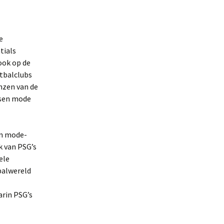
e
tials
ook op de
etbalclubs
nzen van de
ssen mode
en mode-
k van PSG’s
ele
tbalwereld
arin PSG’s