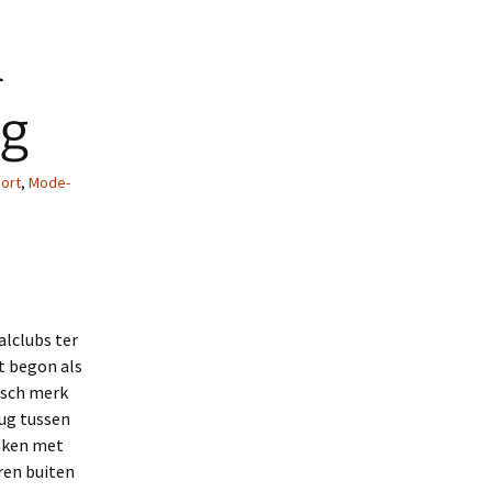
n
ng
ort
,
Mode-
alclubs ter
t begon als
nisch merk
rug tussen
maken met
ren buiten