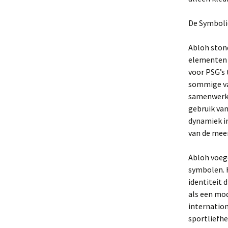
De Symboli
Abloh ston
elementen 
voor PSG’s 
sommige van
samenwerki
gebruik van
dynamiek in
van de mee
Abloh voegd
symbolen. H
identiteit 
als een mod
internatio
sportliefhe