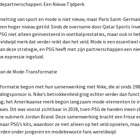
odepartnerschappen: Een Nieuw Tijdperk
elting van sport en mode is niet nieuw, maar Paris Saint-Germain
een hoger niveau getild. Sinds de overname door Qatar Sports Inv
PSG niet alleen geïnvesteerd in voetbalprestaties, maar ook in he
eldwijd merk dat verder reikt dan het veld. Mode is een essentieel
n deze strategie, en PSG heeft met zijn partnerschappen een nie
ve expressie ingeluid.
van de Mode-Transformatie
sformatie begon met hun samenwerking met Nike, die al sinds 19
ledingsponsor is. Nike’s betrokkenheid ging echter verder dan func
ng; het Amerikaanse merk begon langzaam mode-elementen te i
nues. Dit was vooral zichtbaar in 2018, toen PSG de handen ineen 
che submerk Jordan Brand. Deze samenwerking bracht een frisse e
 naar PSG’s kits, waardoor ze niet alleen op het veld opvielen, maa
erden onder jongeren en modebewuste fans wereldwijd.