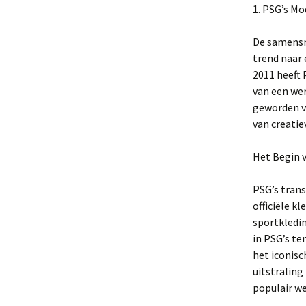
1. PSG’s M
De samensm
trend naar 
2011 heeft 
van een wer
geworden va
van creatie
Het Begin 
PSG’s tran
officiële k
sportkledi
in PSG’s te
het iconis
uitstraling
populair w