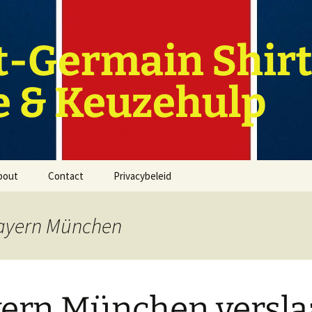
t-Germain Shirt
e & Keuzehulp
bout
Contact
Privacybeleid
Bayern München
ern München versla