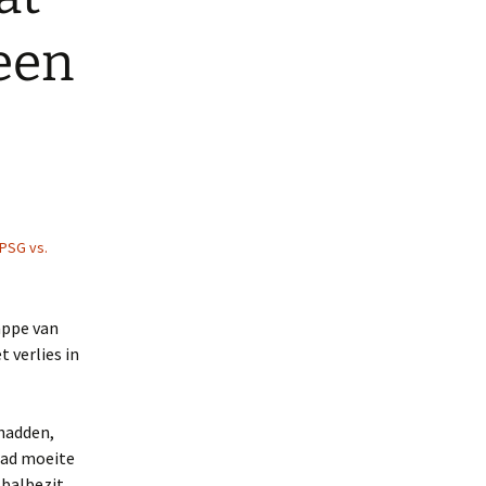
een
PSG vs.
appe van
 verlies in
 hadden,
had moeite
 balbezit