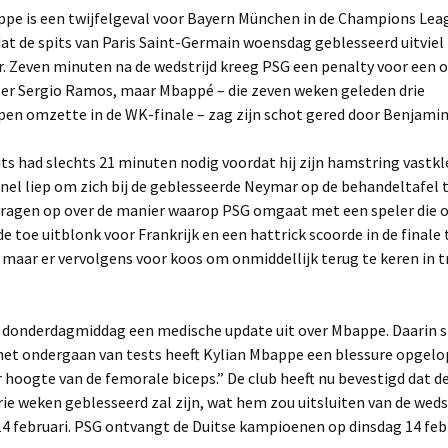
ppe is een twijfelgeval voor Bayern München in de Champions Lea
t de spits van Paris Saint-Germain woensdag geblesseerd uitviel
. Zeven minuten na de wedstrijd kreeg PSG een penalty voor een 
ger Sergio Ramos, maar Mbappé – die zeven weken geleden drie
pen omzette in de WK-finale – zag zijn schot gered door Benjami
ts had slechts 21 minuten nodig voordat hij zijn hamstring vastk
nel liep om zich bij de geblesseerde Neymar op de behandeltafel 
vragen op over de manier waarop PSG omgaat met een speler die 
de toe uitblonk voor Frankrijk en een hattrick scoorde in de finale
 maar er vervolgens voor koos om onmiddellijk terug te keren in tr
 donderdagmiddag een medische update uit over Mbappe. Daarin s
 het ondergaan van tests heeft Kylian Mbappe een blessure opgelo
er hoogte van de femorale biceps.” De club heeft nu bevestigd dat de
ie weken geblesseerd zal zijn, wat hem zou uitsluiten van de weds
4 februari. PSG ontvangt de Duitse kampioenen op dinsdag 14 febr