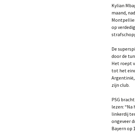
Kylian Mba
maand, nada
Montpellier
op verdedi
strafschop
De superspi
door de tun
Het roept 
tot het ein
Argentinië,
zijn club.
PSG bracht
lezen: “Na
linkerdij t
ongeveer dr
Bayern op 1