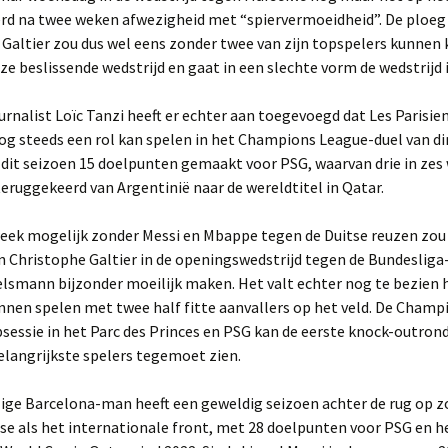
rd na twee weken afwezigheid met “spiervermoeidheid”. De ploeg
Galtier zou dus wel eens zonder twee van zijn topspelers kunnen
eze beslissende wedstrijd en gaat in een slechte vorm de wedstrijd i
urnalist Loïc Tanzi heeft er echter aan toegevoegd dat Les Parisie
og steeds een rol kan spelen in het Champions League-duel van di
 dit seizoen 15 doelpunten gemaakt voor PSG, waarvan drie in zes
s teruggekeerd van Argentinië naar de wereldtitel in Qatar.
eek mogelijk zonder Messi en Mbappe tegen de Duitse reuzen zou
Christophe Galtier in de openingswedstrijd tegen de Bundesliga-
elsmann bijzonder moeilijk maken. Het valt echter nog te bezien
nnen spelen met twee half fitte aanvallers op het veld. De Champ
obsessie in het Parc des Princes en PSG kan de eerste knock-outron
langrijkste spelers tegemoet zien.
ige Barcelona-man heeft een geweldig seizoen achter de rug op z
se als het internationale front, met 28 doelpunten voor PSG en 