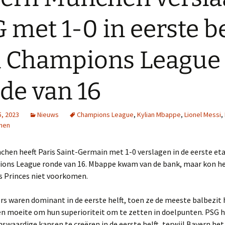
 met 1-0 in eerste b
 Champions League
de van 16
5, 2023
Nieuws
Champions League
,
Kylian Mbappe
,
Lionel Messi
,
hen
hen heeft Paris Saint-Germain met 1-0 verslagen in de eerste et
ons League ronde van 16. Mbappe kwam van de bank, maar kon het
s Princes niet voorkomen.
s waren dominant in de eerste helft, toen ze de meeste balbezit
n moeite om hun superioriteit om te zetten in doelpunten. PSG 
aardige kansen te creëren in de eerste helft, terwijl Bayern het