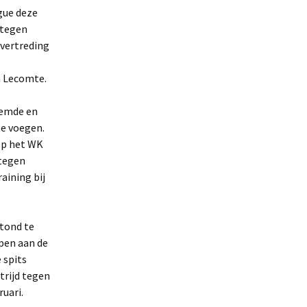
gue deze
 tegen
overtreding
n Lecomte.
lemde en
te voegen.
op het WK
 tegen
aining bij
tond te
pen aan de
 spits
trijd tegen
uari.