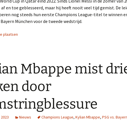
 World Cup in Qatar eind 2022. Sinds Lionel Messi in de zomer van 2
j af en toe geblesseerd, maar hij heeft nooit veel tijd gemist. De le
oberen nog steeds hun eerste Champions League-titel te winnen e
 Bayern München voor de tweede wedstrijd.
ie plaatsen
ian Mbappe mist dri
en door
stringblessure
, 2023
Nieuws
Champions League
,
Kylian Mbappe
,
PSG vs. Bayer