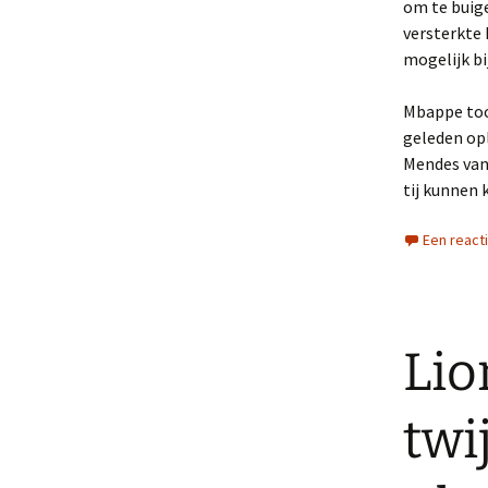
om te buige
versterkte
mogelijk b
Mbappe toon
geleden opl
Mendes van 
tij kunnen 
Een react
Lio
twi