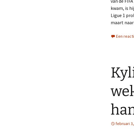
van de FIFA
kwam, is hi
Ligue 1 pr
maart naar
Een react
Kyl
wek
ham
februari 3