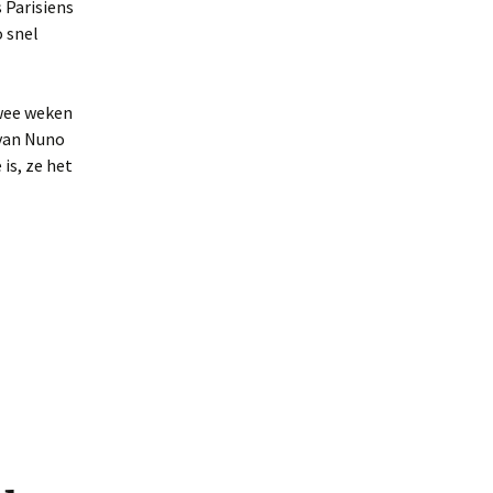
 Parisiens
 snel
twee weken
 van Nuno
is, ze het