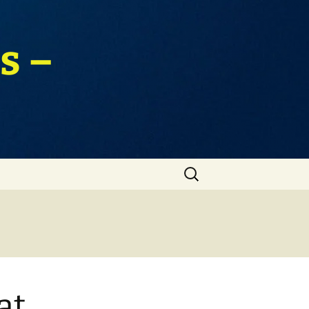
s –
Zoeken
naar:
at