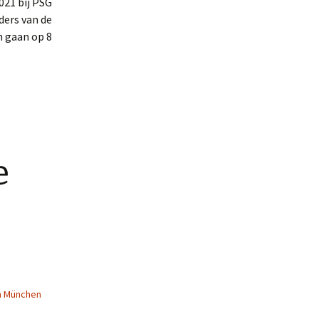
021 bij PSG
iders van de
n gaan op 8
e
n München