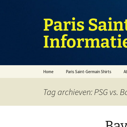
Ga
naar
de
Paris Sain
inhoud
Informati
Home
Paris Saint-Germain Shirts
A
Tag archieven: PSG vs. 
Bay