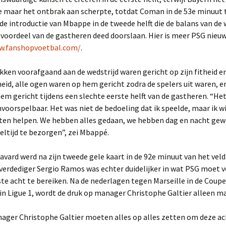
 maar het ontbrak aan scherpte, totdat Coman in de 53e minuut 
de introductie van Mbappe in de tweede helft die de balans van de 
 voordeel van de gastheren deed doorslaan. Hier is meer PSG nieuw
w.fanshopvoetbal.com/
.
kken voorafgaand aan de wedstrijd waren gericht op zijn fitheid e
id, alle ogen waren op hem gericht zodra de spelers uit waren, e
em gericht tijdens een slechte eerste helft van de gastheren. “He
nvoorspelbaar. Het was niet de bedoeling dat ik speelde, maar ik w
ten helpen. We hebben alles gedaan, we hebben dag en nacht ge
ltijd te bezorgen”, zei Mbappé.
vard werd na zijn tweede gele kaart in de 92e minuut van het veld
verdediger Sergio Ramos was echter duidelijker in wat PSG moet 
te acht te bereiken. Na de nederlagen tegen Marseille in de Coupe
n Ligue 1, wordt de druk op manager Christophe Galtier alleen ma
ager Christophe Galtier moeten alles op alles zetten om deze a