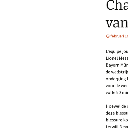
Cha
van
februari 1
L’equipe jo
Lionel Mess
Bayern Mün
de wedstrij
onderging h
voor de we
volle 90 mi
Hoewel de o
deze blessu
blessure k
terwijl Ney