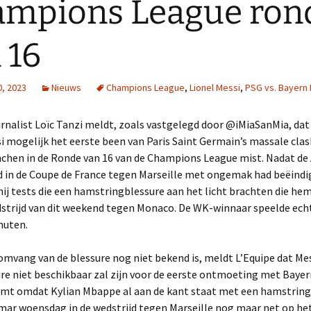
mpions League ron
 16
0, 2023
Nieuws
Champions League
,
Lionel Messi
,
PSG vs. Bayern
urnalist Loïc Tanzi meldt, zoals vastgelegd door @iMiaSanMia, dat
i mogelijk het eerste been van Paris Saint Germain’s massale cla
chen in de Ronde van 16 van de Champions League mist. Nadat de 
d in de Coupe de France tegen Marseille met ongemak had beëindi
ij tests die een hamstringblessure aan het licht brachten die hem
dstrijd van dit weekend tegen Monaco. De WK-winnaar speelde ech
nuten.
mvang van de blessure nog niet bekend is, meldt L’Equipe dat Me
re niet beschikbaar zal zijn voor de eerste ontmoeting met Bayern
omt omdat Kylian Mbappe al aan de kant staat met een hamstring
mar woensdag in de wedstrijd tegen Marseille nog maar net op het 