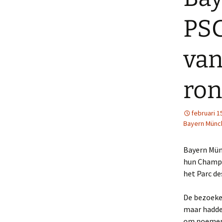
PSG
van
ron
februari 1
Bayern Münc
Bayern Münc
hun Champi
het Parc de
De bezoeker
maar hadde
om noemensw