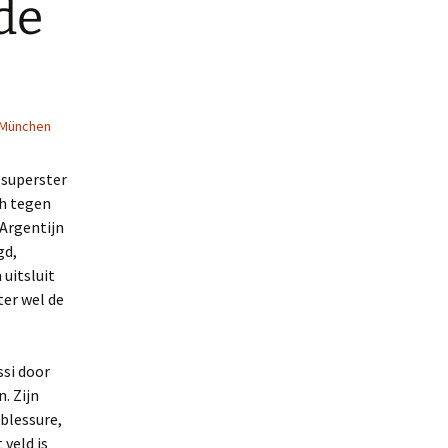
de
 München
 superster
sh tegen
Argentijn
gd,
 uitsluit
ter wel de
ssi door
. Zijn
blessure,
veld is