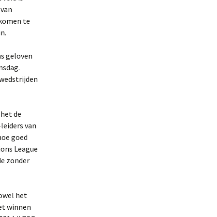
 van
 komen te
n.
ns geloven
nsdag.
 wedstrijden
 het de
leiders van
 hoe goed
ions League
de zonder
owel het
het winnen