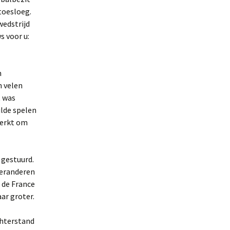
toesloeg.
wedstrijd
s voor u:
n
n velen
t was
ilde spelen
werkt om
 gestuurd.
veranderen
 de France
ar groter.
chterstand