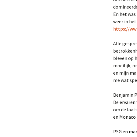
domineerde
En het was 
weer in het
https://ww
Alle gespre
betrokkenhe
bleven op h
moeilijk, o
en mijn ma
me wat spee
Benjamin Pa
De ervaren 
om de laats
en Monaco i
PSG en man