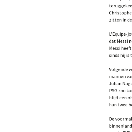
teruggekee
Christophe 
zitten in d
L’Équipe-jo
dat Messi n
Messi heeft
sinds hij i
Volgende w
mannen van 
Julian Nag
PSG zou ku
blijft een 
hun twee be
De voormal
binnenland