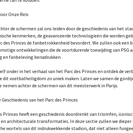
erne fan te voldoen.
voor Onze Reis
chter de schermen zal ons leiden door de geschiedenis van het sta
nische kenmerken, de geavanceerde technologieën die worden geb
c des Princes de fanbetrokkenheid bevordert. We zullen ook een b
omstige ontwikkelingen die de voortdurende toewijding van PSG 
g en fanbeleving benadrukken.
lf onder in het verhaal van het Parc des Princes en ontdek de ve
ie dit voetbalheiligdom zo uniek maken. Laten we samen de gordi
je nemen achter de schermen van dit meesterwerk in Parijs.
 de Geschiedenis van het Parc des Princes
s Princes heeft een geschiedenis doordrenkt van triomfen, iconis
 architecturale transformaties. In deze sectie zullen we dieper
che wortels van dit indrukwekkende stadion, dat niet alleen fungee