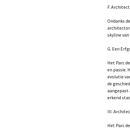
F. Archite
Ondanks de 
architecton
skyline van
G. Een Erfg
Het Parc de
en passie. 
evolutie va
de geschied
aangepast a
erkend stad
III. Archit
Het Parc de