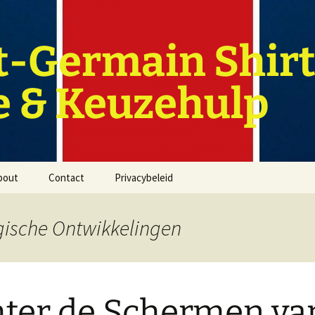
t-Germain Shirt
e & Keuzehulp
bout
Contact
Privacybeleid
gische Ontwikkelingen
ter de Schermen va