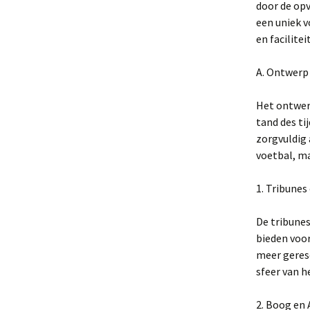
door de op
een uniek 
en facilitei
A. Ontwerp
Het ontwerp
tand des ti
zorgvuldig 
voetbal, ma
1. Tribunes
De tribunes
bieden voor
meer gerese
sfeer van h
2. Boog en 