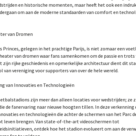
dstrijden en historische momenten, maar heeft het ook een indr
ndergaan om aan de moderne standaarden van comfort en technol
ater van Dromen
s Princes, gelegen in het prachtige Parijs, is niet zomaar een voe
 theater van dromen waar fans samenkomen om de passie en trots 
t zijn rijke geschiedenis en opmerkelijke architectuur dient dit sta
 van vereniging voor supporters van over de hele wereld.
ang van Innovaties en Technologieën
tbalstadions zijn meer dan alleen locaties voor wedstrijden; ze z
die de fanervaring naar nieuwe hoogten tillen. In deze verkenning
innovaties en technologieën die achter de schermen van het Parc d
ot leven brengen. Van state-of-the-art videoschermen tot
idsinitiatieven, ontdek hoe het stadion evolueert om aan de ver