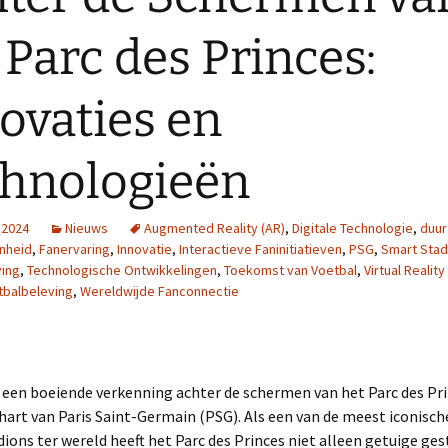
 Parc des Princes:
ovaties en
hnologieën
, 2024
Nieuws
Augmented Reality (AR)
,
Digitale Technologie
,
duu
nheid
,
Fanervaring
,
Innovatie
,
Interactieve Faninitiatieven
,
PSG
,
Smart Stad
ving
,
Technologische Ontwikkelingen
,
Toekomst van Voetbal
,
Virtual Reality
tbalbeleving
,
Wereldwijde Fanconnectie
een boeiende verkenning achter de schermen van het Parc des Pri
art van Paris Saint-Germain (PSG). Als een van de meest iconisch
ions ter wereld heeft het Parc des Princes niet alleen getuige ge