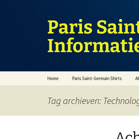
Ga
naar
de
Paris Sain
inhoud
Informati
Home
Paris Saint-Germain Shirts
A
Tag archieven: Technolo
Ach