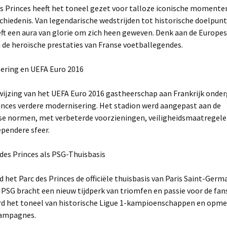
s Princes heeft het toneel gezet voor talloze iconische momenten
hiedenis. Van legendarische wedstrijden tot historische doelpunt
ft een aura van glorie om zich heen geweven. Denk aan de Europes
 de heroïsche prestaties van Franse voetballegendes.
sering en UEFA Euro 2016
wijzing van het UEFA Euro 2016 gastheerschap aan Frankrijk onder
inces verdere modernisering. Het stadion werd aangepast aan de
e normen, met verbeterde voorzieningen, veiligheidsmaatregele
pendere sfeer.
 des Princes als PSG-Thuisbasis
d het Parc des Princes de officiële thuisbasis van Paris Saint-Germ
 PSG bracht een nieuw tijdperk van triomfen en passie voor de fan
rd het toneel van historische Ligue 1-kampioenschappen en opme
campagnes.