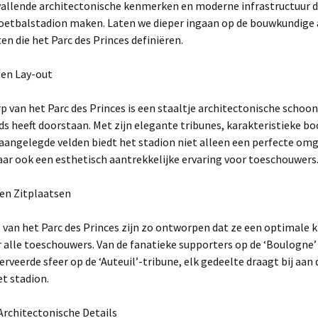
vallende architectonische kenmerken en moderne infrastructuur d
voetbalstadion maken. Laten we dieper ingaan op de bouwkundige
ten die het Parc des Princes definiëren.
 en Lay-out
 van het Parc des Princes is een staaltje architectonische schoon
jds heeft doorstaan. Met zijn elegante tribunes, karakteristieke b
aangelegde velden biedt het stadion niet alleen een perfecte om
ar ook een esthetisch aantrekkelijke ervaring voor toeschouwers
 en Zitplaatsen
 van het Parc des Princes zijn zo ontworpen dat ze een optimale k
 alle toeschouwers. Van de fanatieke supporters op de ‘Boulogne’
rveerde sfeer op de ‘Auteuil’-tribune, elk gedeelte draagt bij aan 
et stadion.
Architectonische Details