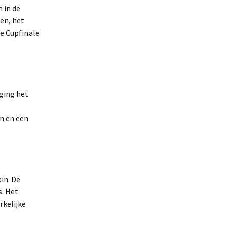
 in de
en, het
e Cupfinale
ging het
n en een
ain. De
s. Het
rkelijke