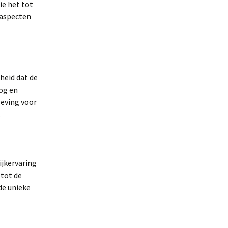
ie het tot
 aspecten
heid dat de
oog en
geving voor
.
ijkervaring
 tot de
de unieke