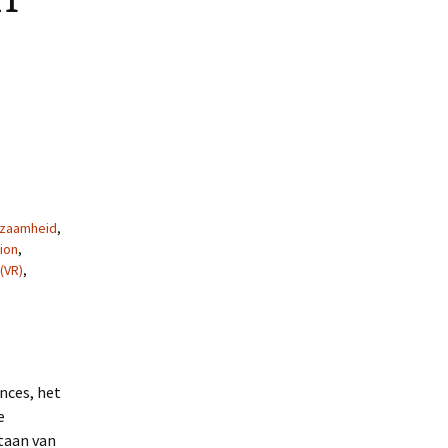
rzaamheid
,
ion
,
 (VR)
,
nces, het
e
staan van