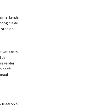
 kenmerkende
boog die de
t stadion.
t van trots
d de
we verder
h heeft
onaal
s, maar ook