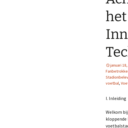
het
Inn
Tec
januari 18
Fanbetrokke
Stadionbele
voetbal
,
Voe
I. Inleiding
Welkom bij 
kloppende h
voetbalstad