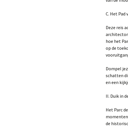
van de mod
C. Het Pad 
Deze reis a
architecto
hoe het Par
op de toek
vooruitgan
Dompel jeze
schatten d
en een kijk
II. Duik in
Het Parc de
momenten en
de historis