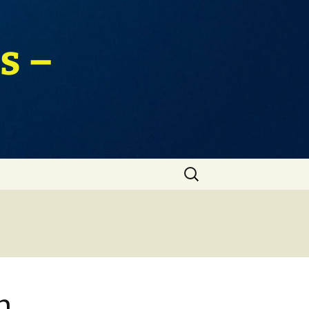
s –
Zoeken
naar:
n