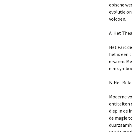
epische we
evolutie o
voldoen.
A. Het The
Het Parc de
het is een
ervaren. Me
een symbool
B. Het Bel
Moderne voe
entiteiten 
diep in de 
de magie t
duurzaamhe