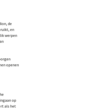
dion, de
ruikt, en
lik werpen
aan
rborgen
jnen openen
che
 ingaan op
rt als het