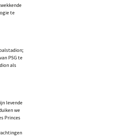
ukwekkende
ogie te
tbalstadion;
van PSG te
dion als
ijn levende
 duiken we
es Princes
wachtingen