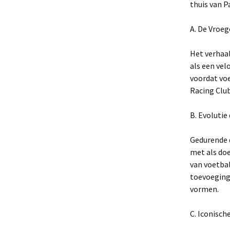
thuis van 
A. De Vroeg
Het verhaal
als een vel
voordat voe
Racing Club
B. Evolutie
Gedurende d
met als doe
van voetbal
toevoeging 
vormen.
C. Iconisc