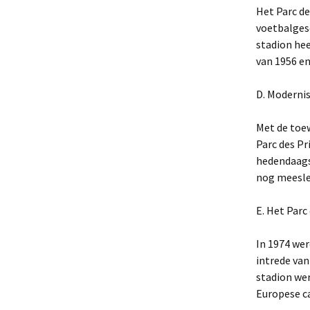
Het Parc de
voetbalgesc
stadion hee
van 1956 en
D. Moderni
Met de toe
Parc des Pr
hedendaags
nog meesle
E. Het Parc
In 1974 wer
intrede van
stadion we
Europese 