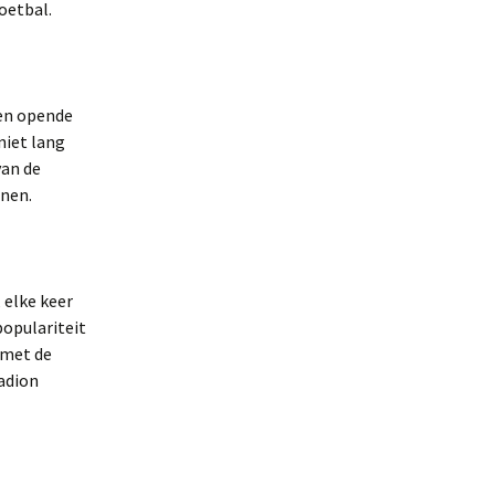
oetbal.
ren opende
niet lang
van de
nnen.
 elke keer
populariteit
, met de
tadion