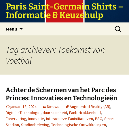
Ga
Paris Saint-Germain Shirts –
naar
Informatie & Keuzehulp
de
inhoud
Zoeken
Menu
naar:
Tag archieven: Toekomst van
Voetbal
Achter de Schermen van het Parc des
Princes: Innovaties en Technologieën
januari 18, 2024
Nieuws
Augmented Reality (AR)
,
Digitale Technologie
,
duurzaamheid
,
Fanbetrokkenheid
,
Fanervaring
,
Innovatie
,
Interactieve Faninitiatieven
,
PSG
,
Smart
Stadion
,
Stadionbeleving
,
Technologische Ontwikkelingen
,