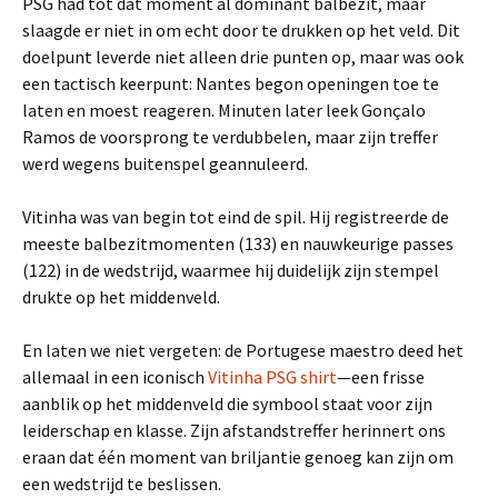
PSG had tot dat moment al dominant balbezit, maar
slaagde er niet in om echt door te drukken op het veld. Dit
doelpunt leverde niet alleen drie punten op, maar was ook
een tactisch keerpunt: Nantes begon openingen toe te
laten en moest reageren. Minuten later leek Gonçalo
Ramos de voorsprong te verdubbelen, maar zijn treffer
werd wegens buitenspel geannuleerd.
Vitinha was van begin tot eind de spil. Hij registreerde de
meeste balbezitmomenten (133) en nauwkeurige passes
(122) in de wedstrijd, waarmee hij duidelijk zijn stempel
drukte op het middenveld.
En laten we niet vergeten: de Portugese maestro deed het
allemaal in een iconisch
Vitinha PSG shirt
—een frisse
aanblik op het middenveld die symbool staat voor zijn
leiderschap en klasse. Zijn afstandstreffer herinnert ons
eraan dat één moment van briljantie genoeg kan zijn om
een wedstrijd te beslissen.