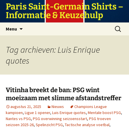
Ga
Paris Saint-Germain Shirts –
naar
Informatie & Keuzehulp
de
inhoud
Zoeken
Menu
naar:
Tag archieven: Luis Enrique
quotes
Vitinha breekt de ban: PSG wint
moeizaam met slimme afstandstreffer
augustus 21, 2025
Nieuws
Champions League
kampioen
,
Ligue 1 opener
,
Luis Enrique quotes
,
Mentale boost PSG
,
Nantes vs PSG
,
PSG overwinning seizoensstart
,
PSG troeven
seizoen 2025-26
,
Spelinzicht PSG
,
Tactische analyse voetbal
,