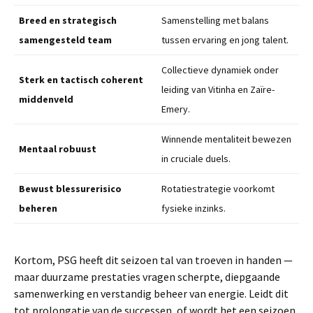
Breed en strategisch
Samenstelling met balans
samengesteld team
tussen ervaring en jong talent.
Collectieve dynamiek onder
Sterk en tactisch coherent
leiding van Vitinha en Zaïre-
middenveld
Emery.
Winnende mentaliteit bewezen
Mentaal robuust
in cruciale duels.
Bewust blessurerisico
Rotatiestrategie voorkomt
beheren
fysieke inzinks.
Kortom, PSG heeft dit seizoen tal van troeven in handen —
maar duurzame prestaties vragen scherpte, diepgaande
samenwerking en verstandig beheer van energie. Leidt dit
tot prolongatie van de successen, of wordt het een seizoen