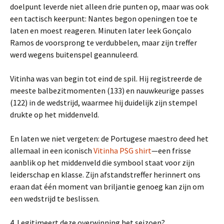
doelpunt leverde niet alleen drie punten op, maar was ook
een tactisch keerpunt: Nantes begon openingen toe te
laten en moest reageren. Minuten later leek Gonçalo
Ramos de voorsprong te verdubbelen, maar zijn treffer
werd wegens buitenspel geannuleerd.
Vitinha was van begin tot eind de spil. Hij registreerde de
meeste balbezitmomenten (133) en nauwkeurige passes
(122) in de wedstrijd, waarmee hij duidelijk zijn stempel
drukte op het middenveld.
En laten we niet vergeten: de Portugese maestro deed het
allemaal in een iconisch
Vitinha PSG shirt
—een frisse
aanblik op het middenveld die symbool staat voor zijn
leiderschap en klasse. Zijn afstandstreffer herinnert ons
eraan dat één moment van briljantie genoeg kan zijn om
een wedstrijd te beslissen.
4. Legitimeert deze overwinning het seizoen?