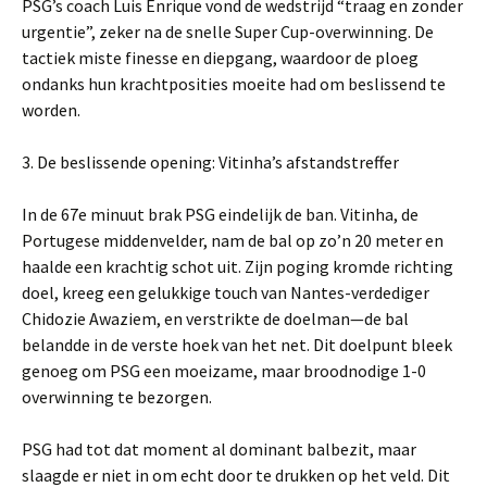
PSG’s coach Luis Enrique vond de wedstrijd “traag en zonder
urgentie”, zeker na de snelle Super Cup-overwinning. De
tactiek miste finesse en diepgang, waardoor de ploeg
ondanks hun krachtposities moeite had om beslissend te
worden.
3. De beslissende opening: Vitinha’s afstandstreffer
In de 67e minuut brak PSG eindelijk de ban. Vitinha, de
Portugese middenvelder, nam de bal op zo’n 20 meter en
haalde een krachtig schot uit. Zijn poging kromde richting
doel, kreeg een gelukkige touch van Nantes-verdediger
Chidozie Awaziem, en verstrikte de doelman—de bal
belandde in de verste hoek van het net. Dit doelpunt bleek
genoeg om PSG een moeizame, maar broodnodige 1-0
overwinning te bezorgen.
PSG had tot dat moment al dominant balbezit, maar
slaagde er niet in om echt door te drukken op het veld. Dit