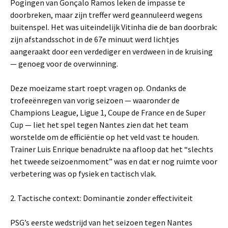
Pogingen van Gonçalo Ramos leken de impasse te
doorbreken, maar zijn treffer werd geannuleerd wegens
buitenspel. Het was uiteindelijk Vitinha die de ban doorbrak:
zijn afstandsschot in de 67e minuut werd lichtjes
aangeraakt door een verdediger en verdween in de kruising
— genoeg voor de overwinning.
Deze moeizame start roept vragen op. Ondanks de
trofeeënregen van vorig seizoen — waaronder de
Champions League, Ligue 1, Coupe de France en de Super
Cup — liet het spel tegen Nantes zien dat het team
worstelde om de efficiëntie op het veld vast te houden.
Trainer Luis Enrique benadrukte na afloop dat het “slechts
het tweede seizoenmoment” was en dat er nog ruimte voor
verbetering was op fysiek en tactisch vlak.
2. Tactische context: Dominantie zonder effectiviteit
PSG’s eerste wedstrijd van het seizoen tegen Nantes