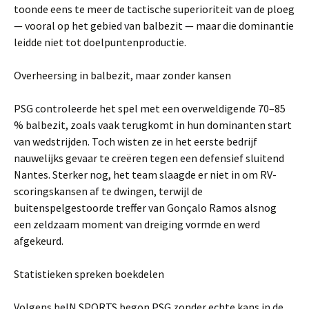
toonde eens te meer de tactische superioriteit van de ploeg
— vooral op het gebied van balbezit — maar die dominantie
leidde niet tot doelpuntenproductie.
Overheersing in balbezit, maar zonder kansen
PSG controleerde het spel met een overweldigende 70–85
% balbezit, zoals vaak terugkomt in hun dominanten start
van wedstrijden. Toch wisten ze in het eerste bedrijf
nauwelijks gevaar te creëren tegen een defensief sluitend
Nantes. Sterker nog, het team slaagde er niet in om RV-
scoringskansen af te dwingen, terwijl de
buitenspelgestoorde treffer van Gonçalo Ramos alsnog
een zeldzaam moment van dreiging vormde en werd
afgekeurd.
Statistieken spreken boekdelen
Volgens beIN SPORTS begon PSG zonder echte kans in de