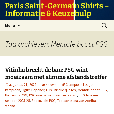
Ga
Paris Saint-Germain Shirts –
naar
Informatie & Keuzehulp
de
inhoud
Zoeken
Menu
naar:
Tag archieven: Mentale boost PSG
Vitinha breekt de ban: PSG wint
moeizaam met slimme afstandstreffer
augustus 21, 2025
Nieuws
Champions League
kampioen
,
Ligue 1 opener
,
Luis Enrique quotes
,
Mentale boost PSG
,
Nantes vs PSG
,
PSG overwinning seizoensstart
,
PSG troeven
seizoen 2025-26
,
Spelinzicht PSG
,
Tactische analyse voetbal
,
Vitinha