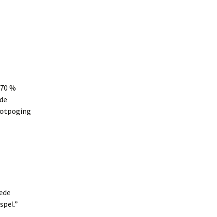
 70 %
nde
hotpoging
eede
spel.”