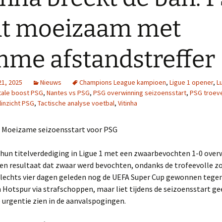
nt moeizaam met
mme afstandstreffer
21, 2025
Nieuws
Champions League kampioen
,
Ligue 1 opener
,
L
ale boost PSG
,
Nantes vs PSG
,
PSG overwinning seizoensstart
,
PSG troev
linzicht PSG
,
Tactische analyse voetbal
,
Vitinha
g: Moeizame seizoensstart voor PSG
hun titelverdediging in Ligue 1 met een zwaarbevochten 1-0 over
en resultaat dat zwaar werd bevochten, ondanks de trofeevolle z
slechts vier dagen geleden nog de UEFA Super Cup gewonnen tege
Hotspur via strafschoppen, maar liet tijdens de seizoensstart ge
urgentie zien in de aanvalspogingen.