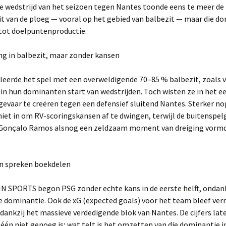
e wedstrijd van het seizoen tegen Nantes toonde eens te meer de 
it van de ploeg — vooral op het gebied van balbezit — maar die d
 tot doelpuntenproductie.
ng in balbezit, maar zonder kansen
leerde het spel met een overweldigende 70–85 % balbezit, zoals 
n hun dominanten start van wedstrijden. Toch wisten ze in het ee
gevaar te creëren tegen een defensief sluitend Nantes. Sterker n
niet in om RV-scoringskansen af te dwingen, terwijl de buitenspe
n Gonçalo Ramos alsnog een zeldzaam moment van dreiging vorm
en spreken boekdelen
IN SPORTS begon PSG zonder echte kans in de eerste helft, ondan
 dominantie. Ook de xG (expected goals) voor het team bleef ver
dankzij het massieve verdedigende blok van Nantes. De cijfers lat
léén niet genoeg is; wat telt is het omzetten van die dominantie i