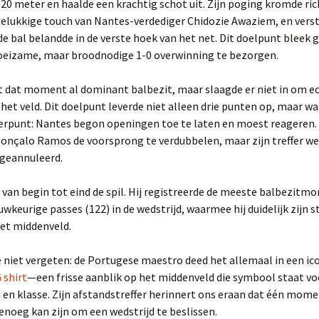
 20 meter en haalde een krachtig schot uit. Zijn poging kromde ric
elukkige touch van Nantes-verdediger Chidozie Awaziem, en verst
 bal belandde in de verste hoek van het net. Dit doelpunt bleek
eizame, maar broodnodige 1-0 overwinning te bezorgen.
t dat moment al dominant balbezit, maar slaagde er niet in om ec
het veld. Dit doelpunt leverde niet alleen drie punten op, maar w
eerpunt: Nantes begon openingen toe te laten en moest reageren.
Gonçalo Ramos de voorsprong te verdubbelen, maar zijn treffer w
 geannuleerd.
 van begin tot eind de spil. Hij registreerde de meeste balbezit
uwkeurige passes (122) in de wedstrijd, waarmee hij duidelijk zijn 
het middenveld.
 niet vergeten: de Portugese maestro deed het allemaal in een ic
 shirt
—een frisse aanblik op het middenveld die symbool staat voo
 en klasse. Zijn afstandstreffer herinnert ons eraan dat één mom
genoeg kan zijn om een wedstrijd te beslissen.