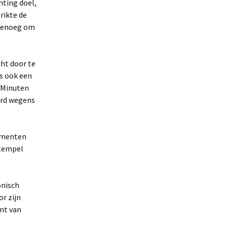
hting doel,
rikte de
 genoeg om
ht door te
as ook een
 Minuten
erd wegens
momenten
stempel
onisch
r zijn
ent van