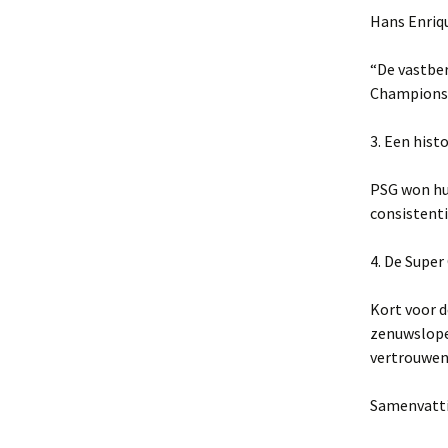
Hans Enriqu
“De vastber
Champions 
3. Een histo
PSG won hun
consistenti
4. De Super
Kort voor 
zenuwslope
vertrouwen 
Samenvatt