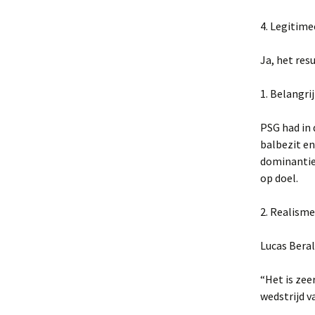
4. Legitime
Ja, het res
1. Belangri
PSG had in
balbezit en
dominantie
op doel.
2. Realisme
Lucas Bera
“Het is zee
wedstrijd v