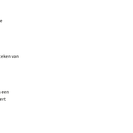
de
teken van
n een
ert