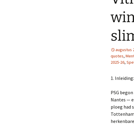
wi
sli
augustus 
quotes
,
Ment
2025-26
,
Spe
1. Inleidin
PSG begon 
Nantes — e
ploeg had 
Tottenham 
herkenbare 