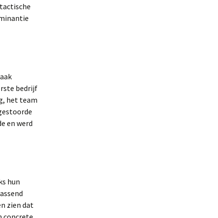
tactische
ominantie
vaak
rste bedrijf
og, het team
lgestoorde
de en werd
ks hun
rassend
en zien dat
n concrete