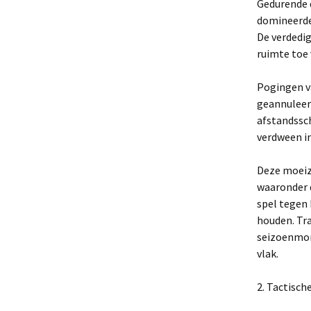
Gedurende d
domineerden
De verdedig
ruimte toe 
Pogingen v
geannuleerd
afstandssch
verdween in
Deze moeiz
waaronder d
spel tegen 
houden. Tra
seizoenmom
vlak.
2. Tactisch