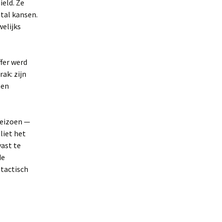
ield. Ze
tal kansen.
welijks
fer werd
ak: zijn
 en
seizoen —
liet het
vast te
de
 tactisch