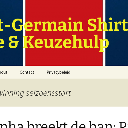
t-Germain Shirt
e & Keuzehulp
bout
Contact
Privacybeleid
winning seizoensstart
inha breekt de ban: 