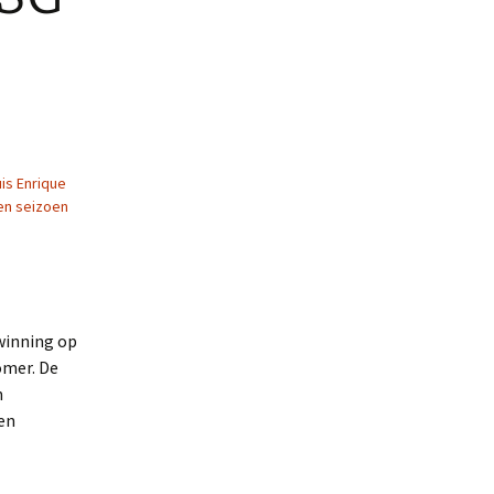
uis Enrique
en seizoen
winning op
omer. De
n
en