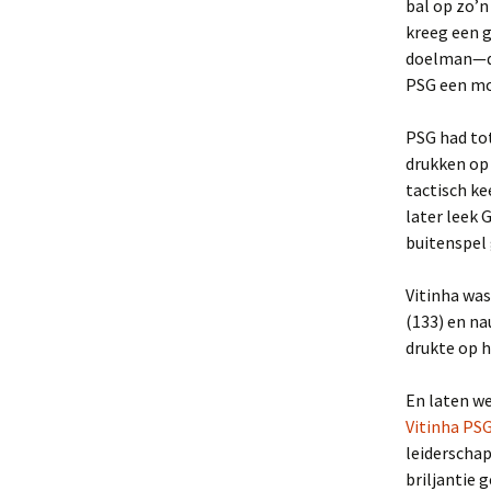
bal op zo’n
kreeg een g
doelman—de
PSG een mo
PSG had to
drukken op 
tactisch k
later leek 
buitenspel
Vitinha was
(133) en na
drukte op 
En laten we
Vitinha PSG
leiderschap
briljantie 