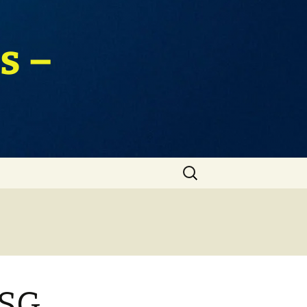
s –
Zoeken
naar:
PSG