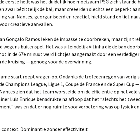
e eerste helft was het duidelijk hoe moeizaam PSG zich staande h
 zwar bézittelijk de bal, maar creëerden slechts een beperkt aan
ing van Nantes, georganiseerd en reactief, hield stand en liet nau
voor creatieve aanvallen.
an Gonçalo Ramos leken de impasse te doorbreken, maar zijn tref
 wegens buitenspel. Het was uiteindelijk Vitinha die de ban doorbr
ot in de 67e minuut werd lichtjes aangeraakt door een verdediger
 de kruising — genoeg voor de overwinning.
ame start roept vragen op. Ondanks de trofeeënregen van vorig 
e Champions League, Ligue 1, Coupe de France en de Super Cup — 
Nantes zien dat het team worstelde om de efficiëntie op het veld 
iner Luis Enrique benadrukte na afloop dat het “slechts het twee
ent” was en dat er nog ruimte voor verbetering was op fysiek en
e context: Dominantie zonder effectiviteit