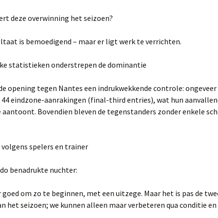
ert deze overwinning het seizoen?
ultaat is bemoedigend – maar er ligt werk te verrichten.
jke statistieken onderstrepen de dominantie
 de opening tegen Nantes een indrukwekkende controle: ongeveer
 44 eindzone-aanrakingen (final-third entries), wat hun aanvalle
 aantoont. Bovendien bleven de tegenstanders zonder enkele sc
 volgens spelers en trainer
ldo benadrukte nuchter:
r goed om zo te beginnen, met een uitzege. Maar het is pas de tw
an het seizoen; we kunnen alleen maar verbeteren qua conditie en 