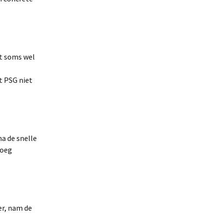
t soms wel
t PSG niet
na de snelle
loeg
er, nam de