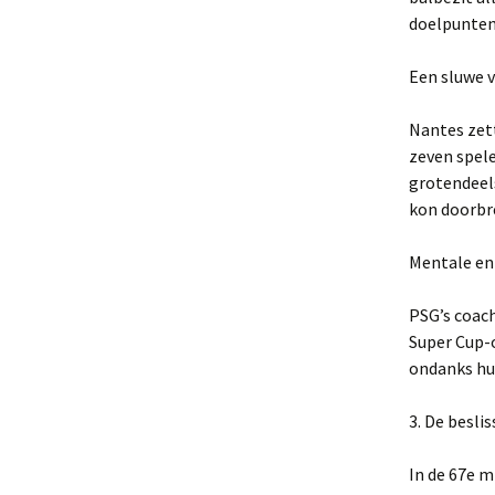
doelpunten
Een sluwe 
Nantes zet
zeven spele
grotendeel
kon doorbre
Mentale en 
PSG’s coach
Super Cup-o
ondanks hu
3. De besli
In de 67e m