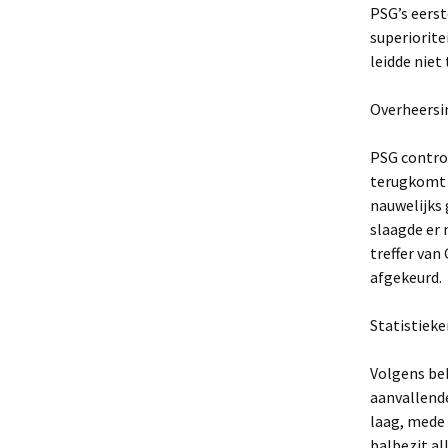
PSG’s eerst
superiorite
leidde niet
Overheersi
PSG contro
terugkomt i
nauwelijks 
slaagde er 
treffer va
afgekeurd.
Statistiek
Volgens be
aanvallende
laag, mede 
balbezit al