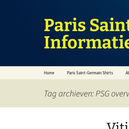
Ga
naar
de
Paris Sain
inhoud
Informati
Home
Paris Saint-Germain Shirts
A
Tag archieven: PSG over
Vit